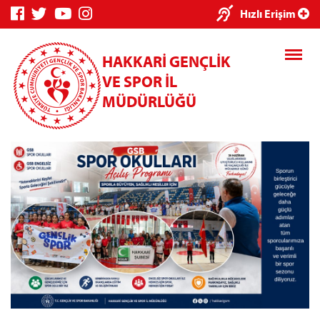
×
Hızlı Erişim
HAKKARİ GENÇLİK
VE SPOR İL
MÜDÜRLÜĞÜ
Genç Bilgi
Spor Bilgi
Kredi/Yurt
Sistemi
Sistemi
İşlemleri
Kredi/Yurt E-
Ödeme