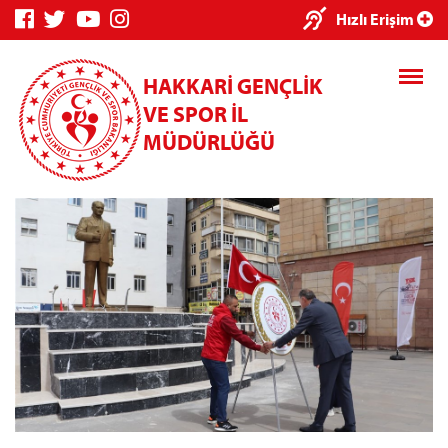
×
Hızlı Erişim
HAKKARİ GENÇLİK
VE SPOR İL
MÜDÜRLÜĞÜ
Genç Bilgi
Spor Bilgi
Kredi/Yurt
Sistemi
Sistemi
İşlemleri
Kredi/Yurt E-
Ödeme