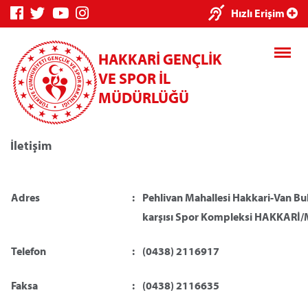
Hızlı Erişim
HAKKARİ GENÇLİK
VE SPOR İL
MÜDÜRLÜĞÜ
İletişim
Genç Bilgi Sistemi
Spor Bilgi Sistemi
Kre
Adres
:
Pehlivan Mahallesi Hakkari-Van Bu
karşısı Spor Kompleksi HAKKARİ
Telefon
:
(0438) 2116917
Kredi/Yurt E-Ödeme
Faksa
:
(0438) 2116635