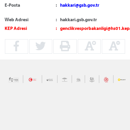
E-Posta
:
hakkari@gsb.gov.tr
Web Adresi
:
hakkari.gsb.gov.tr
KEP Adresi
:
genclikvesporbakanligi@hs01.kep.