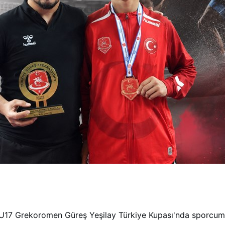
Genç Bilgi Sistemi
Spor Bilgi Sistemi
Kredi/Yurt İşlemleri
n U17 Grekoromen Güreş Yeşilay Türkiye Kupası'nda sporcu