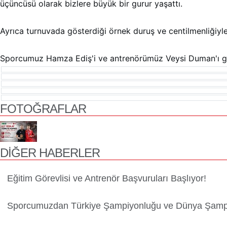
üçüncüsü olarak bizlere büyük bir gurur yaşattı.
Ayrıca turnuvada gösterdiği örnek duruş ve centilmenliğiy
Sporcumuz Hamza Ediş'i ve antrenörümüz Veysi Duman'ı gönü
FOTOĞRAFLAR
DİĞER
HABERLER
Eğitim Görevlisi ve Antrenör Başvuruları Başlıyor!
Sporcumuzdan Türkiye Şampiyonluğu ve Dünya Şampiy