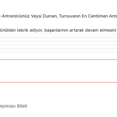
Kredi/Yurt E-Ödeme
le Antrenörümüz Veysi Duman, Turnuvanın En Centilmen Antr
lden tebrik ediyor, başarılarının artarak devam etmesini 
onası Bileti