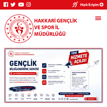
Hızlı Erişim
HAKKARİ GENÇLİK
VE SPOR İL
MÜDÜRLÜĞÜ
Genç Bilgi Sistemi