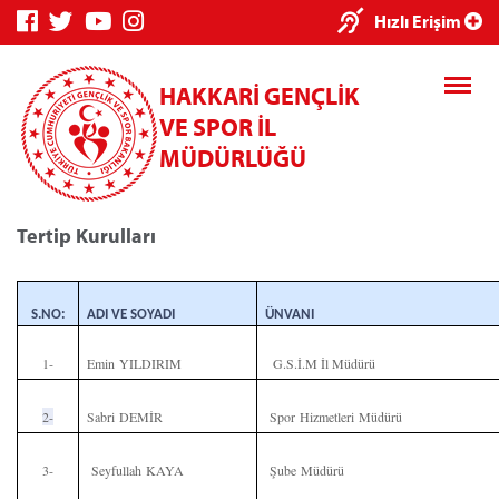
Hızlı Erişim
HAKKARİ GENÇLİK
VE SPOR İL
MÜDÜRLÜĞÜ
Tertip Kurulları
Genç Bilgi Sistemi
Spor Bilgi Sistemi
S.NO:
ADI VE SOYADI
ÜNVANI
1-
Emin YILDIRIM
G.S.İ.M İl Müdürü
2-
Sabri DEMİR
Spor Hizmetleri Müdürü
Kredi/Yurt E-Ödeme
3-
Seyfullah KAYA
Şube Müdürü