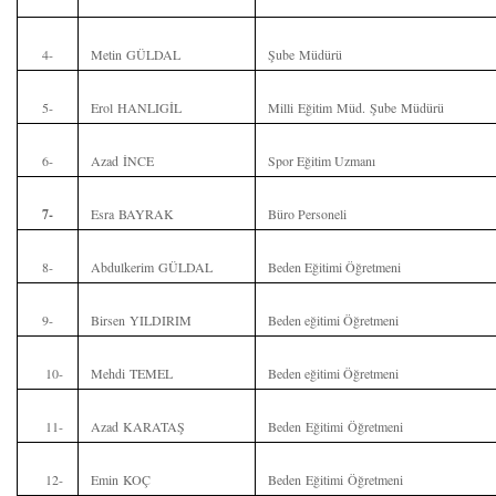
4-
Metin GÜLDAL
Şube Müdürü
5-
Erol HANLIGİL
Milli Eğitim Müd. Şube Müdürü
6-
Azad İNCE
Spor Eğitim Uzmanı
7-
Esra BAYRAK
Büro Personeli
8-
Abdulkerim GÜLDAL
Beden Eğitimi Öğretmeni
9-
Birsen YILDIRIM
Beden eğitimi Öğretmeni
10-
Mehdi TEMEL
Beden eğitimi Öğretmeni
11-
Azad KARATAŞ
Beden Eğitimi Öğretmeni
12-
Emin KOÇ
Beden Eğitimi Öğretmeni