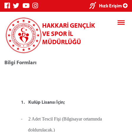
×
Hızlı Erişim
HAKKARİ GENÇLİK
VE SPOR İL
MÜDÜRLÜĞÜ
Bilgi Formları
Genç Bilgi
Spor Bilgi
Kredi/Yurt
Sistemi
Sistemi
İşlemleri
1.
Kulüp Lisansı İçin;
Kredi/Yurt E-
Ödeme
-
2 Adet Tescil Fişi (Bilgisayar ortamında
doldurulacak.)