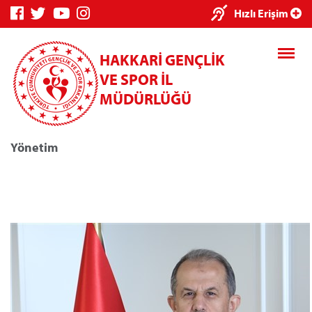
Hızlı Erişim
HAKKARİ GENÇLİK
VE SPOR İL
MÜDÜRLÜĞÜ
Yönetim
Genç Bilgi Sistemi
Spor Bilgi Sis
Kredi/Yurt E-Ödeme