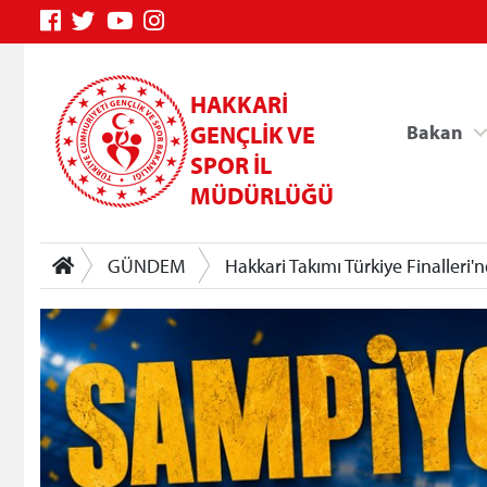
HAKKARİ
GENÇLİK VE
Bakan
SPOR İL
MÜDÜRLÜĞÜ
GÜNDEM
Hakkari Takımı Türkiye Finalleri'n
Genç Bilgi Sistemi