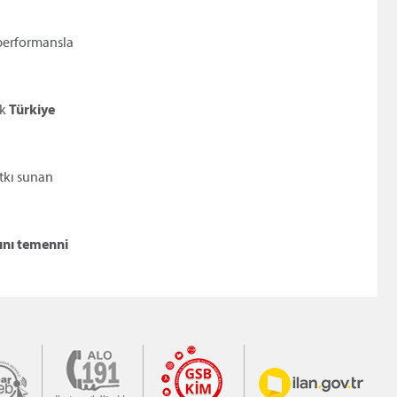
 performansla
ak
Türkiye
atkı sunan
mını temenni