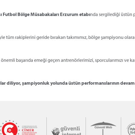
ı Futbol Bölge Müsabakaları Erzurum etabı
nda sergilediği üstün
yle tüm rakiplerini geride bırakan takımımız, bölge şampiyonu olar
bu önemli başarıda emeği geçen antrenörlerimizi, sporcularımızı ve k
arılar diliyor, şampiyonluk yolunda üstün performanslarının deva