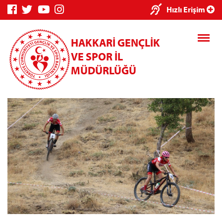
×
Hızlı Erişim
HAKKARİ GENÇLİK
VE SPOR İL
MÜDÜRLÜĞÜ
Genç Bilgi
Spor Bilgi
Kredi/Yurt
Sistemi
Sistemi
İşlemleri
Kredi/Yurt E-
Ödeme